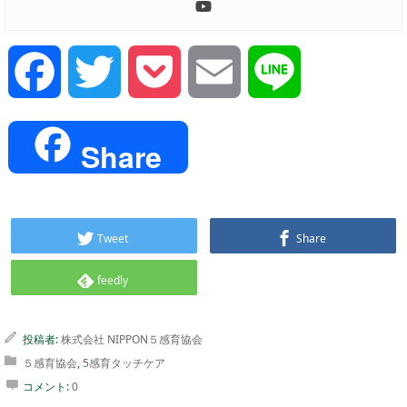
Facebook
Twitter
Pocket
Email
Line
Share
Tweet
Share
feedly
投稿者:
株式会社 NIPPON５感育協会
５感育協会
,
5感育タッチケア
コメント:
0