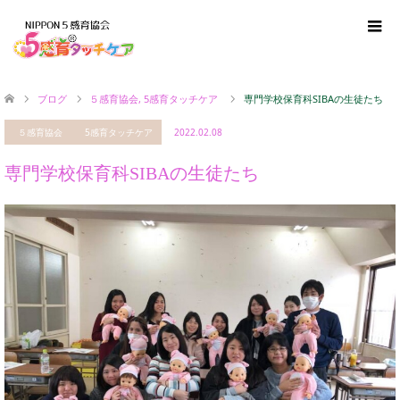
ブログ
５感育協会
,
5感育タッチケア
専門学校保育科SIBAの生徒たち
５感育協会
5感育タッチケア
2022.02.08
専門学校保育科SIBAの生徒たち