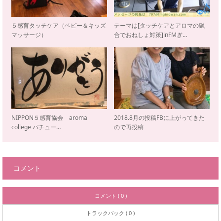
５感育タッチケア（ベビー＆キッズ
テーマは[タッチケアとアロマの融
マッサージ）
合でおねしょ対策]inFMぎ…
NIPPON５感育協会 aroma
2018.8月の投稿FBに上がってきた
college パチュー…
ので再投稿
コメント
コメント ( 0 )
トラックバック ( 0 )