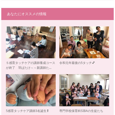
あなたにオススメの情報
５感育タッチケアの講師養成コース
令和元年最後の5タッチ💕
が終了 羽ばたけ～～新講師た…
5感育タッチケア講師3名誕生❢
専門学校保育科SIBAの生徒たち