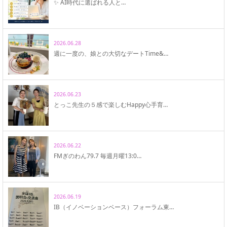
✨ AI時代に選ばれる人と…
2026.06.28
週に一度の、娘との大切なデートTime&…
2026.06.23
とっこ先生の５感で楽しむHappy心手育…
2026.06.22
FMぎのわん79.7 毎週月曜13:0…
2026.06.19
IB（イノベーションベース）フォーラム東…