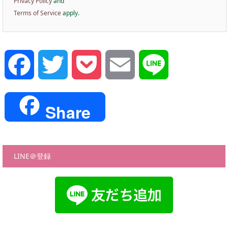
Privacy Policy
and
Terms of Service
apply.
Facebook
Twitter
Pocket
Email
Line
Share
LINE＠登録