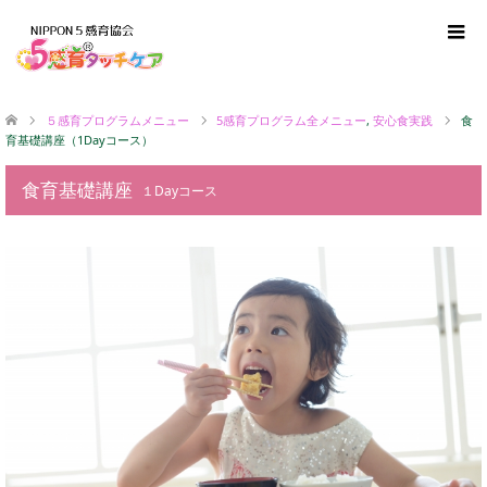
５感育プログラムメニュー
5感育プログラム全メニュー
,
安心食実践
食
育基礎講座（1Dayコース）
食育基礎講座
１Dayコース