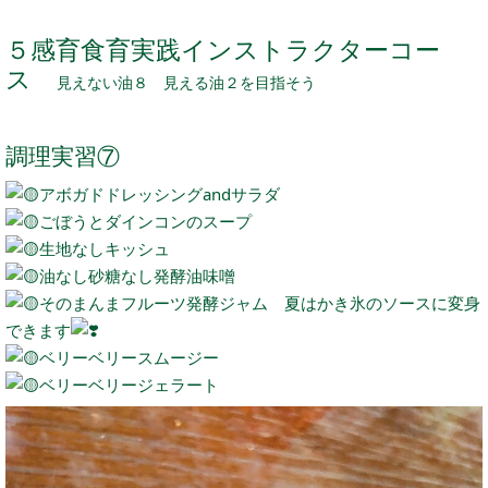
５感育食育実践インストラクターコー
ス
見えない油８ 見える油２を目指そう
調理実習⑦
アボガドドレッシングandサラダ
ごぼうとダインコンのスープ
生地なしキッシュ
油なし砂糖なし発酵油味噌
そのまんまフルーツ発酵ジャム 夏はかき氷のソースに変身
できます
ベリーベリースムージー
ベリーベリージェラート