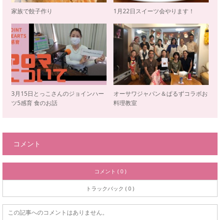
家族で餃子作り
1月22日スイーツ会やります！
3月15日とっこさんのジョインハー
オーサワジャパン＆ぱるずコラボお
ツ5感育 食のお話
料理教室
コメント
コメント ( 0 )
トラックバック ( 0 )
この記事へのコメントはありません。