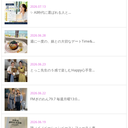
2026.07.13
✨ AI時代に選ばれる人と…
2026.06.28
週に一度の、娘との大切なデートTime&…
2026.06.23
とっこ先生の５感で楽しむHappy心手育…
2026.06.22
FMぎのわん79.7 毎週月曜13:0…
2026.06.19
IB（イノベーションベース）フォーラム東…