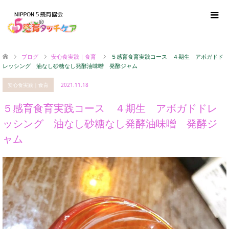
ブログ
安心食実践｜食育
５感育食育実践コース ４期生 アボガドド
レッシング 油なし砂糖なし発酵油味噌 発酵ジャム
安心食実践｜食育
2021.11.18
５感育食育実践コース ４期生 アボガドドレ
ッシング 油なし砂糖なし発酵油味噌 発酵ジ
ャム