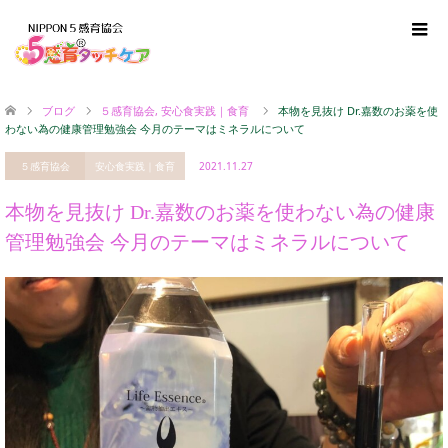
ブログ
５感育協会
,
安心食実践｜食育
本物を見抜け Dr.嘉数のお薬を使
わない為の健康管理勉強会 今月のテーマはミネラルについて
５感育協会
安心食実践｜食育
2021.11.27
本物を見抜け Dr.嘉数のお薬を使わない為の健康
管理勉強会 今月のテーマはミネラルについて