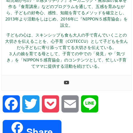
幼児期からの『５感タッチケア』オーガニック・無添加の食卓を
作る『食育講座』などのプログラムを通して、五感を育みなが
ら、子どもの好奇心、感性、知能を育てるメソッドを確立とし、
2013年より活動をしはじめ、2016年に『NIPPON５感育協会』を
設立。
子どもの心は、スキンシップも食も大人の手で育んでいくことの
大切さを伝えることを、心手育（COTECCU）として子どもを生ん
だら子どもに寄り添って育てる大切さを伝えている。
３人の娘を育てる母として、子育ての中での「発見」や「気づ
き」を「NIPPON５感育協会」のコンテンツとして、忙しい子育
てママに提供する活動を続けている。
Facebook
Twitter
Pocket
Email
Line
Share