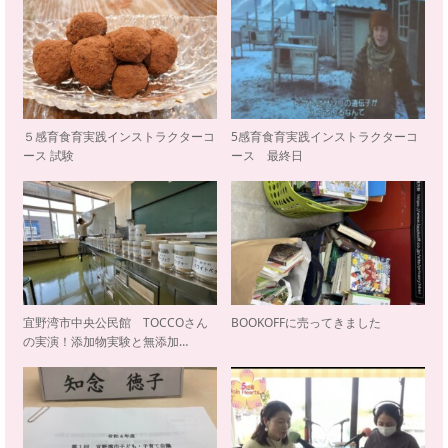
５感育食育実践インストラクターコ
5感育食育実践インストラクターコ
ース 試験
ース 最終日
宜野湾市中央公民館 TOCCOさん
BOOKOFFに売ってきました
の実演！添加物実験と無添加…