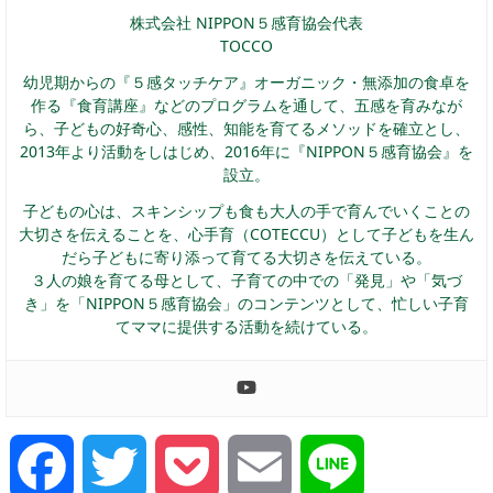
株式会社 NIPPON５感育協会代表
TOCCO
幼児期からの『５感タッチケア』オーガニック・無添加の食卓を
作る『食育講座』などのプログラムを通して、五感を育みなが
ら、子どもの好奇心、感性、知能を育てるメソッドを確立とし、
2013年より活動をしはじめ、2016年に『NIPPON５感育協会』を
設立。
子どもの心は、スキンシップも食も大人の手で育んでいくことの
大切さを伝えることを、心手育（COTECCU）として子どもを生ん
だら子どもに寄り添って育てる大切さを伝えている。
３人の娘を育てる母として、子育ての中での「発見」や「気づ
き」を「NIPPON５感育協会」のコンテンツとして、忙しい子育
てママに提供する活動を続けている。
Facebook
Twitter
Pocket
Email
Line