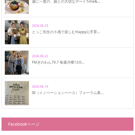
週に一度の、娘との大切なデートTime&…
2026.06.23
とっこ先生の５感で楽しむHappy心手育…
2026.06.22
FMぎのわん79.7 毎週月曜13:0…
2026.06.19
IB（イノベーションベース）フォーラム東…
Facebookページ