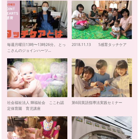
毎週月曜日13時〜13時26分。 とっ
2018.11.13 5感育タッチケア
こさんのジョインハーツ…
社会福祉法人 輝福祉会 ここわ認
第6回英語指導法実践セミナー
定保育園 育児講座