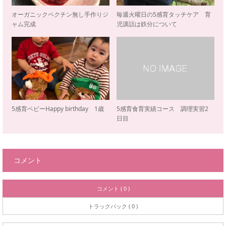
オーガニックペクチン無し手作りジ
毎週火曜日の5感育タッチケア 育
ャム完成
児講話は鉄分について
5感育ベビーHappy birthday 1歳
5感育食育実績コース 調理実習2
日目
コメント
コメント ( 0 )
トラックバック ( 0 )