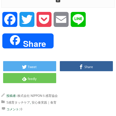
Facebook
Twitter
Pocket
Email
Line
Share
Tweet
Share
feedly
投稿者:
株式会社 NIPPON５感育協会
5感育タッチケア
,
安心食実践｜食育
コメント:
0