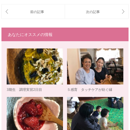
あなたにオススメの情報
3期生 調理実習2日目
５感育 タッチケアが紡ぐ縁