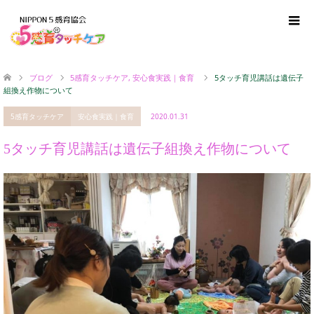
ブログ
5感育タッチケア
,
安心食実践｜食育
5タッチ育児講話は遺伝子
組換え作物について
5感育タッチケア
安心食実践｜食育
2020.01.31
5タッチ育児講話は遺伝子組換え作物について