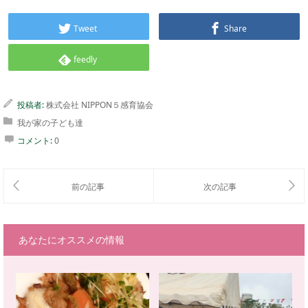
Tweet
Share
feedly
投稿者:
株式会社 NIPPON５感育協会
我が家の子ども達
コメント:
0
あなたにオススメの情報