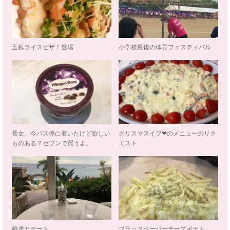
五穀ライスピザ！登場
小学校最後の体育フェスティバル
長女、今バス停に着いたけど欲しい
クリスマスイブ❤のメニューのリク
ものある？セブンで買うよ。
エスト
娘達とデート
ブラックペーパーチーズポテト