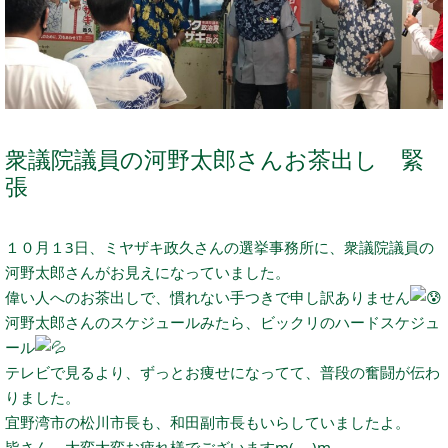
衆議院議員の河野太郎さんお茶出し 緊
張
１０月１3日、ミヤザキ政久さんの選挙事務所に、衆議院議員の
河野太郎さんがお見えになっていました。
偉い人へのお茶出しで、慣れない手つきで申し訳ありません
河野太郎さんのスケジュールみたら、ビックリのハードスケジュ
ール
テレビで見るより、ずっとお痩せになってて、普段の奮闘が伝わ
りました。
宜野湾市の松川市長も、和田副市長もいらしていましたよ。
皆さん、大変大変お疲れ様でございますm(_ _)m