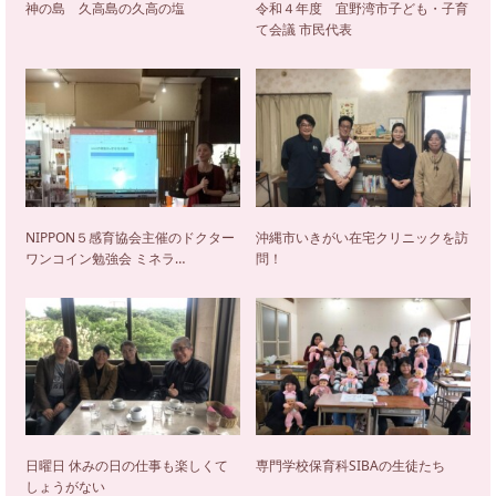
神の島 久高島の久高の塩
令和４年度 宜野湾市子ども・子育
て会議 市民代表
NIPPON５感育協会主催のドクター
沖縄市いきがい在宅クリニックを訪
ワンコイン勉強会 ミネラ…
問！
日曜日 休みの日の仕事も楽しくて
専門学校保育科SIBAの生徒たち
しょうがない