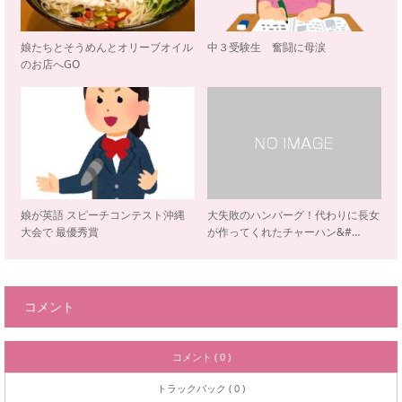
娘たちとそうめんとオリーブオイル
中３受験生 奮闘に母涙
のお店へGO
娘が英語 スピーチコンテスト沖縄
大失敗のハンバーグ！代わりに長女
大会で 最優秀賞
が作ってくれたチャーハン&#…
コメント
コメント ( 0 )
トラックバック ( 0 )