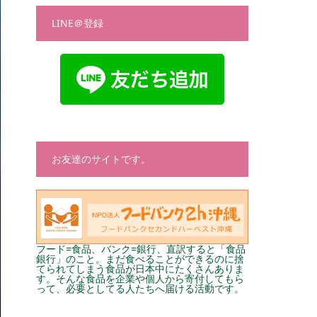
LINE＠登録
お友達のサイトです。
フード=食品、バンク=銀行、直訳すると「食品
銀行」のこと。まだ食べることができるのに捨
てられてしまう食品が日本中にたくさんありま
す。そんな食品を企業や個人から寄付してもら
って、必要としてる人たちへ届ける活動です。