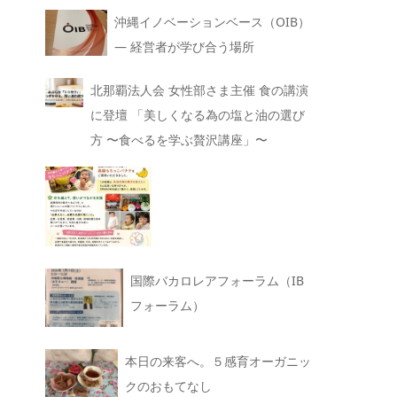
沖縄イノベーションベース（OIB）
— 経営者が学び合う場所
北那覇法人会 女性部さま主催 食の講演
に登壇 「美しくなる為の塩と油の選び
方 〜食べるを学ぶ贅沢講座」〜
国際バカロレアフォーラム（IB
フォーラム）
本日の来客へ。５感育オーガニッ
クのおもてなし