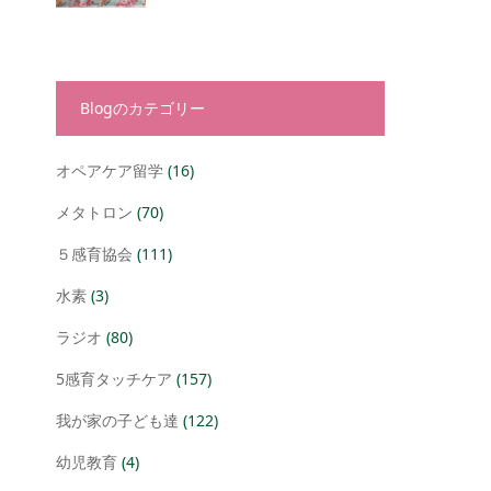
Blogのカテゴリー
オペアケア留学
(16)
メタトロン
(70)
５感育協会
(111)
水素
(3)
ラジオ
(80)
5感育タッチケア
(157)
我が家の子ども達
(122)
幼児教育
(4)