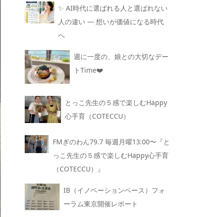
✨ AI時代に選ばれる人と選ばれない
人の違い — 想いが価値になる時代
へ
週に一度の、娘との大切なデー
トTime❤️
とっこ先生の５感で楽しむHappy
心手育（COTECCU）
FMぎのわん79.7 毎週月曜13:00〜『と
っこ先生の５感で楽しむHappy心手育
（COTECCU）』
IB（イノベーションベース）フォ
ーラム東京開催レポート