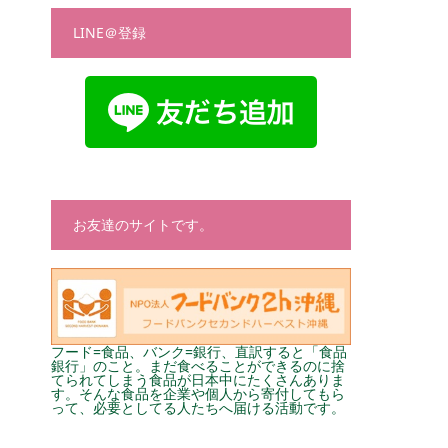
LINE＠登録
お友達のサイトです。
フード=食品、バンク=銀行、直訳すると「食品
銀行」のこと。まだ食べることができるのに捨
てられてしまう食品が日本中にたくさんありま
す。そんな食品を企業や個人から寄付してもら
って、必要としてる人たちへ届ける活動です。