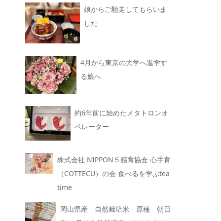
娘からご馳走してもらいま
した
4月から東京の大学へ進学す
る娘へ
約6年前に始めたメタトロンオ
ペレーター
株式会社 NIPPON５感育協会 心手育
（COTTECU）の会 食べるを学ぶtea
time
岡山県産 自然栽培米 原種 朝日