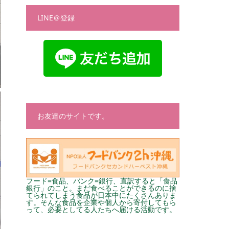
LINE＠登録
お友達のサイトです。
フード=食品、バンク=銀行、直訳すると「食品
銀行」のこと。まだ食べることができるのに捨
てられてしまう食品が日本中にたくさんありま
す。そんな食品を企業や個人から寄付してもら
って、必要としてる人たちへ届ける活動です。