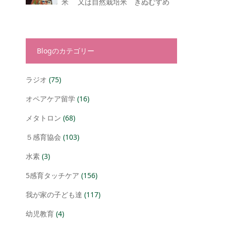
米 又は自然栽培米 きぬむすめ
Blogのカテゴリー
ラジオ
(75)
オペアケア留学
(16)
メタトロン
(68)
５感育協会
(103)
水素
(3)
5感育タッチケア
(156)
我が家の子ども達
(117)
幼児教育
(4)