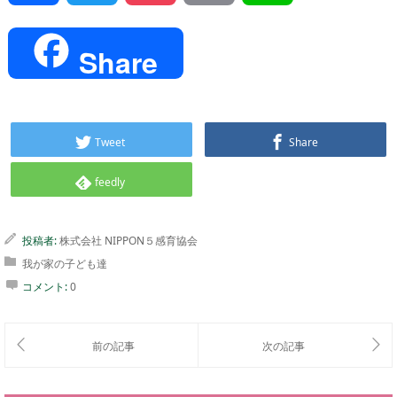
Share
Tweet
Share
feedly
投稿者:
株式会社 NIPPON５感育協会
我が家の子ども達
コメント:
0