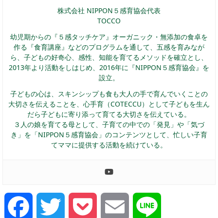
株式会社 NIPPON５感育協会代表
TOCCO
幼児期からの『５感タッチケア』オーガニック・無添加の食卓を
作る『食育講座』などのプログラムを通して、五感を育みなが
ら、子どもの好奇心、感性、知能を育てるメソッドを確立とし、
2013年より活動をしはじめ、2016年に『NIPPON５感育協会』を
設立。
子どもの心は、スキンシップも食も大人の手で育んでいくことの
大切さを伝えることを、心手育（COTECCU）として子どもを生ん
だら子どもに寄り添って育てる大切さを伝えている。
３人の娘を育てる母として、子育ての中での「発見」や「気づ
き」を「NIPPON５感育協会」のコンテンツとして、忙しい子育
てママに提供する活動を続けている。
Facebook
Twitter
Pocket
Email
Line