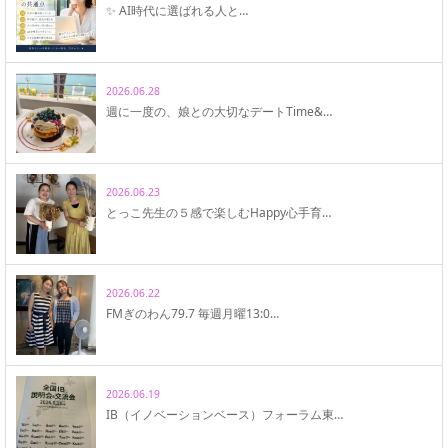
✨ AI時代に選ばれる人と…
2026.06.28
週に一度の、娘との大切なデートTime&…
2026.06.23
とっこ先生の５感で楽しむHappy心手育…
2026.06.22
FMぎのわん79.7 毎週月曜13:0…
2026.06.19
IB（イノベーションベース）フォーラム東…