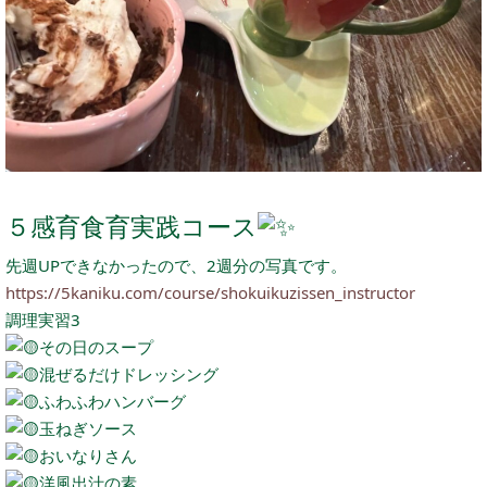
５感育食育実践コース
先週UPできなかったので、2週分の写真です。
https://5kaniku.com/course/shokuikuzissen_instructor
調理実習3
その日のスープ
混ぜるだけドレッシング
ふわふわハンバーグ
玉ねぎソース
おいなりさん
洋風出汁の素