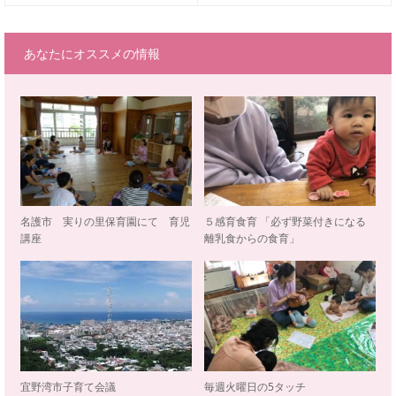
あなたにオススメの情報
名護市 実りの里保育園にて 育児
５感育食育 「必ず野菜付きになる
講座
離乳食からの食育」
宜野湾市子育て会議
毎週火曜日の5タッチ