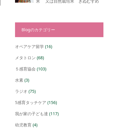
米 又は自然栽培米 きぬむすめ
Blogのカテゴリー
オペアケア留学
(16)
メタトロン
(68)
５感育協会
(103)
水素
(3)
ラジオ
(75)
5感育タッチケア
(156)
我が家の子ども達
(117)
幼児教育
(4)