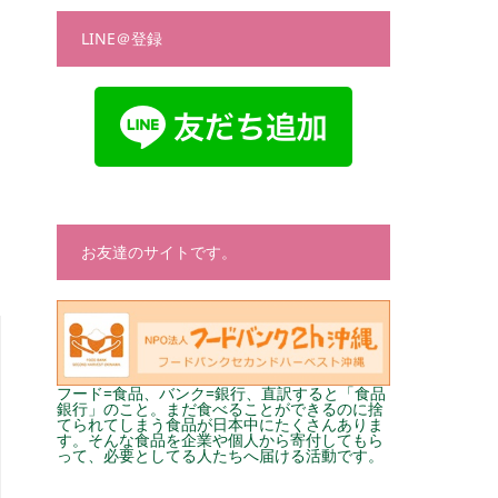
LINE＠登録
お友達のサイトです。
フード=食品、バンク=銀行、直訳すると「食品
銀行」のこと。まだ食べることができるのに捨
てられてしまう食品が日本中にたくさんありま
す。そんな食品を企業や個人から寄付してもら
って、必要としてる人たちへ届ける活動です。