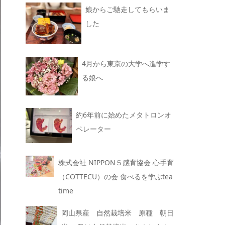
娘からご馳走してもらいま
した
4月から東京の大学へ進学す
る娘へ
約6年前に始めたメタトロンオ
ペレーター
株式会社 NIPPON５感育協会 心手育
（COTTECU）の会 食べるを学ぶtea
time
岡山県産 自然栽培米 原種 朝日