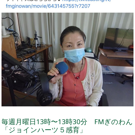
毎週月曜日13時〜13時30分 FMぎのわん
「ジョインハーツ５感育」