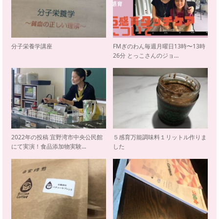
分子栄養学講座
FMぎのわん毎週月曜日13時〜13時
26分 とっこさんのジョ…
2022年の投稿 宜野湾市中央公民館
５感育万能調味料１リットル作りま
にて実演！食品添加物実験…
した