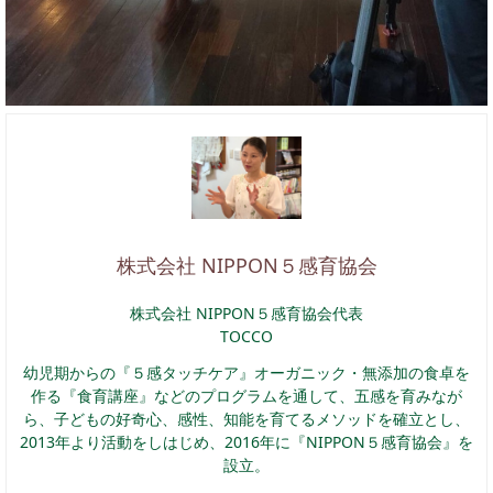
株式会社 NIPPON５感育協会
株式会社 NIPPON５感育協会代表
TOCCO
幼児期からの『５感タッチケア』オーガニック・無添加の食卓を
作る『食育講座』などのプログラムを通して、五感を育みなが
ら、子どもの好奇心、感性、知能を育てるメソッドを確立とし、
2013年より活動をしはじめ、2016年に『NIPPON５感育協会』を
設立。