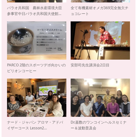
パラオ共和国 農林水産環境大臣
全て有機素材オメガ369完全無欠チ
参事官中日パラオ共和国大使館…
ョコレート
PARCO 2階のスポーツデポ向かいの
安部司先生講演会2日目
ビリオンコーヒー
ナード・ジャパン アロマ・アドバ
Dr.嘉数のワンコインヘルスセミナ
イザーコース Lesson2…
ー＆波動普及会