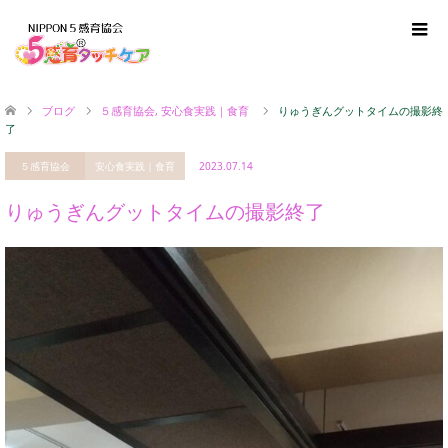
ブログ
５感育協会
,
安心食実践｜食育
りゅうぎんグットタイムの撮影終
了
５感育協会
安心食実践｜食育
2023.07.14
りゅうぎんグットタイムの撮影終了