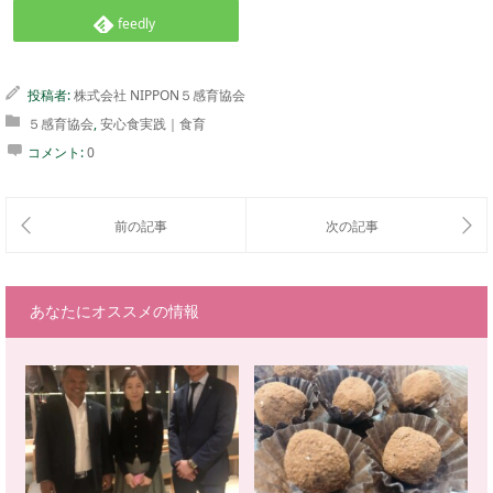
feedly
投稿者:
株式会社 NIPPON５感育協会
５感育協会
,
安心食実践｜食育
コメント:
0
あなたにオススメの情報