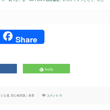
e
Share
feedly
子ども達
,
安心食実践｜食育
コメント:
0