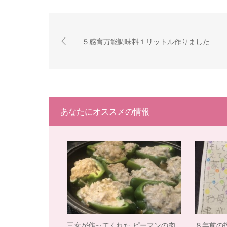
５感育万能調味料１リットル作りました
あなたにオススメの情報
三女が作ってくれた ピーマンの肉
８年前の