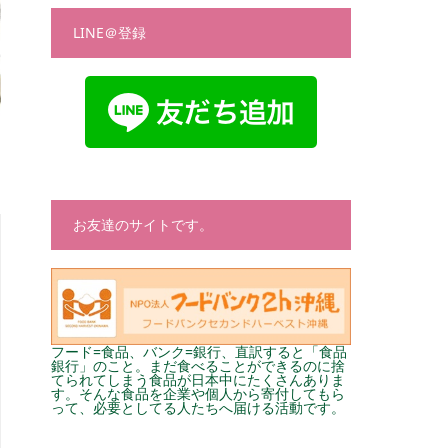
LINE＠登録
お友達のサイトです。
フード=食品、バンク=銀行、直訳すると「食品
銀行」のこと。まだ食べることができるのに捨
てられてしまう食品が日本中にたくさんありま
す。そんな食品を企業や個人から寄付してもら
って、必要としてる人たちへ届ける活動です。