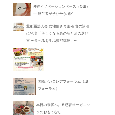
沖縄イノベーションベース（OIB）
— 経営者が学び合う場所
北那覇法人会 女性部さま主催 食の講演
に登壇 「美しくなる為の塩と油の選び
方 〜食べるを学ぶ贅沢講座」〜
国際バカロレアフォーラム（IB
フォーラム）
本日の来客へ。５感育オーガニッ
クのおもてなし