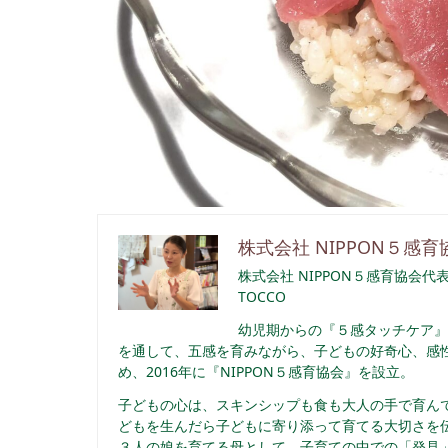
株式会社 NIPPON５感育
株式会社 NIPPON５感育協会代
TOCCO
幼児期からの『５感タッチケア』
を通して、五感を育みながら、子どもの好奇心、感性
め、2016年に『NIPPON５感育協会』を設立。
子どもの心は、スキンシップも食も大人の手で育んで
どもを生んだら子どもに寄り添って育てる大切さを
３人の娘を育てる母として、子育ての中での「発見」