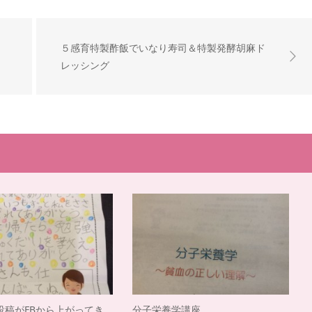
５感育特製酢飯でいなり寿司＆特製発酵胡麻ド
レッシング
投稿がFBから上がってき
分子栄養学講座