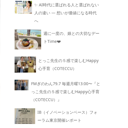
✨ AI時代に選ばれる人と選ばれない
人の違い — 想いが価値になる時代
へ
週に一度の、娘との大切なデー
トTime❤️
とっこ先生の５感で楽しむHappy
心手育（COTECCU）
FMぎのわん79.7 毎週月曜13:00〜『と
っこ先生の５感で楽しむHappy心手育
（COTECCU）』
IB（イノベーションベース）フォ
ーラム東京開催レポート