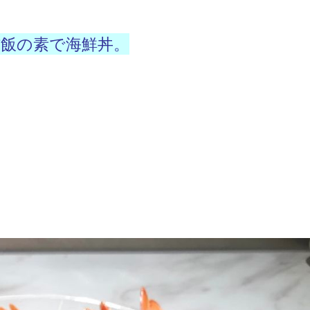
酢飯の素で
海鮮丼。