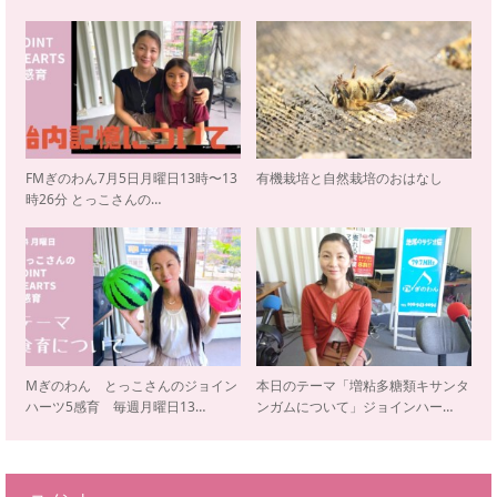
FMぎのわん7月5日月曜日13時〜13
有機栽培と自然栽培のおはなし
時26分 とっこさんの…
Mぎのわん とっこさんのジョイン
本日のテーマ「増粘多糖類キサンタ
ハーツ5感育 毎週月曜日13…
ンガムについて」ジョインハー…