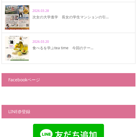
2026.03.28
次女の大学進学 長女の学生マンションの引…
2026.03.20
食べるを学ぶtea time 今回のテー…
Facebookページ
LINE@登録