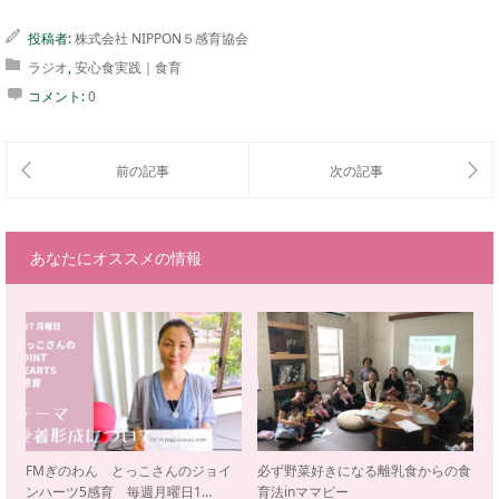
投稿者:
株式会社 NIPPON５感育協会
ラジオ
,
安心食実践｜食育
コメント:
0
あなたにオススメの情報
FMぎのわん とっこさんのジョイ
必ず野菜好きになる離乳食からの食
ンハーツ5感育 毎週月曜日1…
育法inママビー