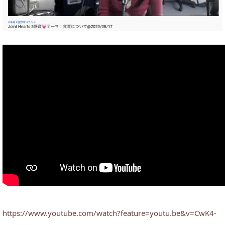
https://www.youtube.com/watch?feature=youtu.be&v=CwK4-