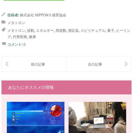
投稿者:
株式会社 NIPPON５感育協会
メタトロン
メタトロン
,
波動
,
エネルギー
,
周波数
,
測定器
,
スピリチュアル
,
量子
,
ヒーリン
グ
,
代替医療
,
健康
コメント:
0
あなたにオススメの情報