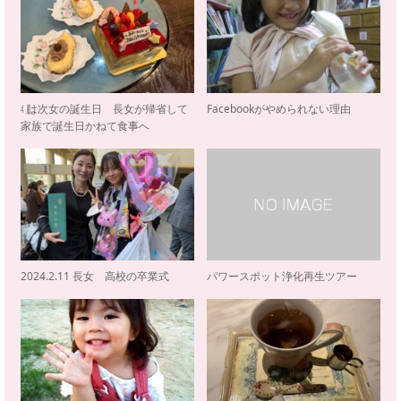
㋃は次女の誕生日 長女が帰省して
Facebookがやめられない理由
家族で誕生日かねて食事へ
2024.2.11 長女 高校の卒業式
パワースポット浄化再生ツアー