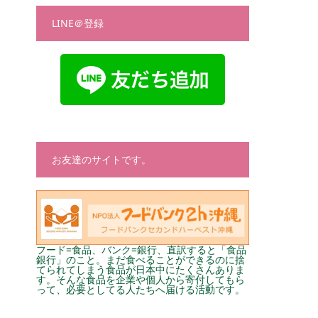
LINE＠登録
お友達のサイトです。
フード=食品、バンク=銀行、直訳すると「食品
銀行」のこと。まだ食べることができるのに捨
てられてしまう食品が日本中にたくさんありま
す。そんな食品を企業や個人から寄付してもら
って、必要としてる人たちへ届ける活動です。