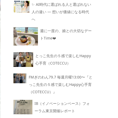
✨ AI時代に選ばれる人と選ばれない
人の違い — 想いが価値になる時代
へ
週に一度の、娘との大切なデー
トTime❤️
とっこ先生の５感で楽しむHappy
心手育（COTECCU）
FMぎのわん79.7 毎週月曜13:00〜『と
っこ先生の５感で楽しむHappy心手育
（COTECCU）』
IB（イノベーションベース）フォ
ーラム東京開催レポート