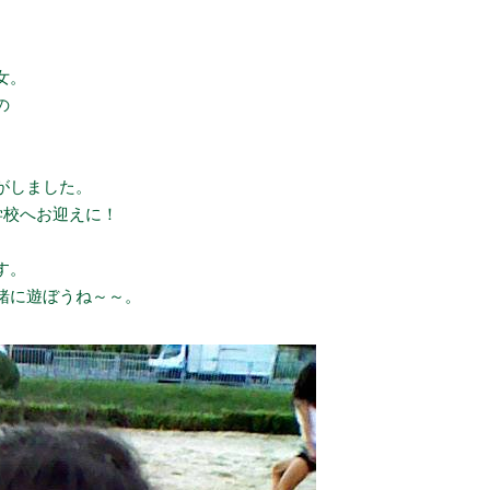
女。
の
がしました。
学校へお迎えに！
す。
緒に遊ぼうね～～。