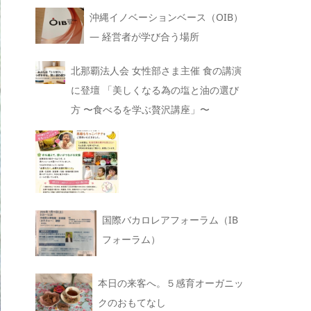
沖縄イノベーションベース（OIB）
— 経営者が学び合う場所
北那覇法人会 女性部さま主催 食の講演
に登壇 「美しくなる為の塩と油の選び
方 〜食べるを学ぶ贅沢講座」〜
国際バカロレアフォーラム（IB
フォーラム）
本日の来客へ。５感育オーガニッ
クのおもてなし