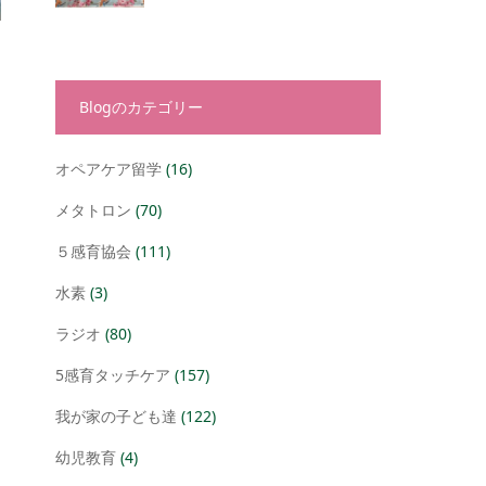
Blogのカテゴリー
オペアケア留学
(16)
メタトロン
(70)
５感育協会
(111)
水素
(3)
ラジオ
(80)
5感育タッチケア
(157)
我が家の子ども達
(122)
幼児教育
(4)