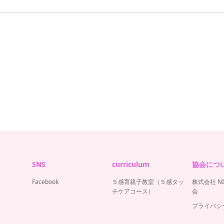
SNS
curriculum
協会につ
Facebook
５感育親子教室（５感タッ
株式会社 N
チケアコース）
会
プライバシ