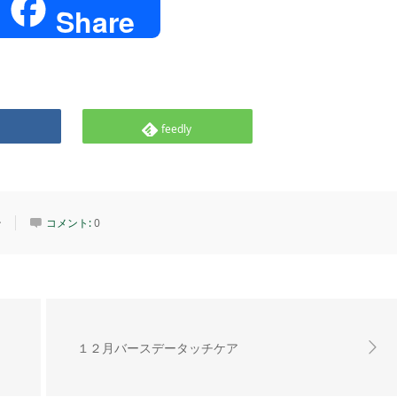
e
Share
feedly
ン
コメント:
0
１２月バースデータッチケア