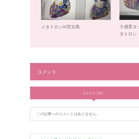
メタトロンin宮古島
５感育タ
タトロン
コメント
コメント ( 0 )
この記事へのコメントはありません。