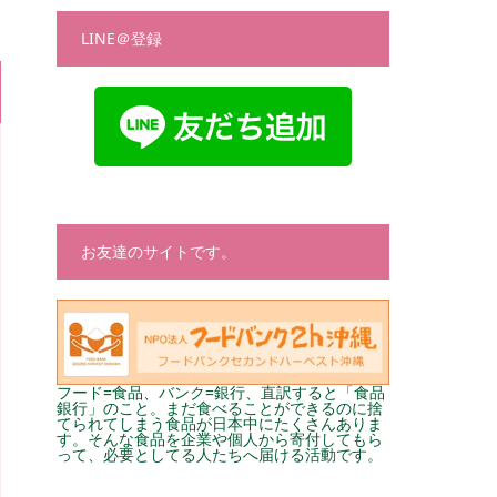
LINE＠登録
お友達のサイトです。
フード=食品、バンク=銀行、直訳すると「食品
銀行」のこと。まだ食べることができるのに捨
てられてしまう食品が日本中にたくさんありま
す。そんな食品を企業や個人から寄付してもら
って、必要としてる人たちへ届ける活動です。