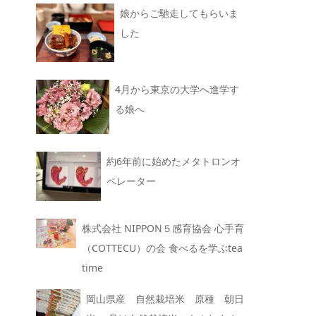
娘からご馳走してもらいま
した
4月から東京の大学へ進学す
る娘へ
約6年前に始めたメタトロンオ
ペレーター
株式会社 NIPPON５感育協会 心手育
（COTTECU）の会 食べるを学ぶtea
time
岡山県産 自然栽培米 原種 朝日