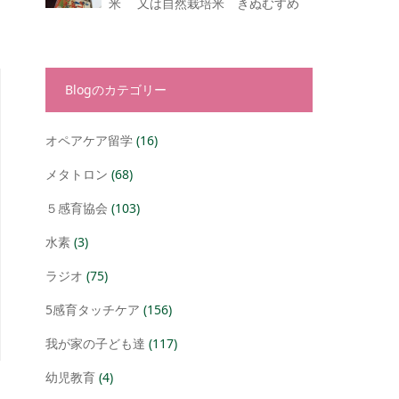
米 又は自然栽培米 きぬむすめ
Blogのカテゴリー
オペアケア留学
(16)
メタトロン
(68)
５感育協会
(103)
水素
(3)
ラジオ
(75)
5感育タッチケア
(156)
我が家の子ども達
(117)
幼児教育
(4)