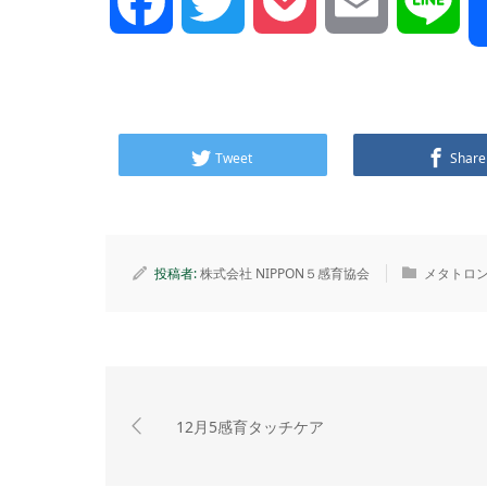
Facebook
Twitter
Pocket
Email
Lin
Tweet
Share
投稿者:
株式会社 NIPPON５感育協会
メタトロ
12月5感育タッチケア