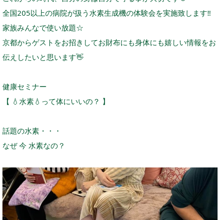
全国205以上の病院が扱う水素生成機の体験会を実施致します
‼️
家族みんなで使い放題☆
京都からゲストをお招きしてお財布にも身体にも嬉しい情報をお
伝えしたいと思います
👋
健康セミナー
【
💧
水素
💧
って体にいいの？ 】
話題の水素・・・
なぜ 今 水素なの？