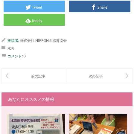
Tweet
Share
feedly
投稿者:
株式会社 NIPPON５感育協会
水素
コメント:
0
あなたにオススメの情報