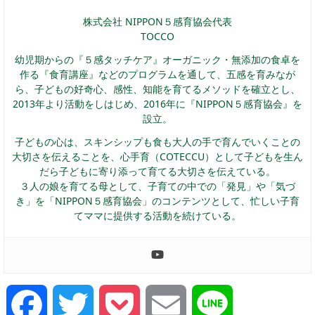
株式会社 NIPPON５感育協会代表
TOCCO
幼児期からの『５感タッチケア』オーガニック・無添加の食卓を
作る『食育講座』などのプログラムを通して、五感を育みなが
ら、子どもの好奇心、感性、知能を育てるメソッドを確立とし、
2013年より活動をしはじめ、2016年に『NIPPON５感育協会』を
設立。
子どもの心は、スキンシップも食も大人の手で育んでいくことの
大切さを伝えることを、心手育（COTECCU）として子どもを生ん
だら子どもに寄り添って育てる大切さを伝えている。
３人の娘を育てる母として、子育ての中での「発見」や「気づ
き」を「NIPPON５感育協会」のコンテンツとして、忙しい子育
てママに提供する活動を続けている。
Facebook
Twitter
Pocket
Email
Line