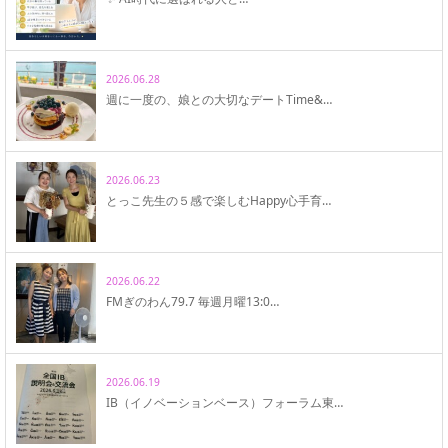
2026.06.28
週に一度の、娘との大切なデートTime&…
2026.06.23
とっこ先生の５感で楽しむHappy心手育…
2026.06.22
FMぎのわん79.7 毎週月曜13:0…
2026.06.19
IB（イノベーションベース）フォーラム東…