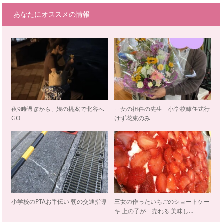
あなたにオススメの情報
夜9時過ぎから、娘の提案で北谷へ
三女の担任の先生 小学校離任式行
GO
けず花束のみ
小学校のPTAお手伝い 朝の交通指導
三女の作ったいちごのショートケー
キ 上の子が 売れる 美味し…