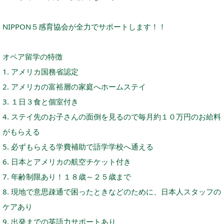
NIPPON５感育協会が全力でサポートします！！
オペア留学の特徴
1. アメリカ国務省認定
2. アメリカの富裕層の家庭へホームステイ
3. １日３食と個室付き
4. ステイ先のお子さんの面倒を見るので毎月約１０万円のお給料
がもらえる
5. 必ずもらえる学費補助で語学学校へ通える
6. 日本とアメリカの航空チケット付き
7. 年齢制限あり！１８歳～２５歳まで
8. 現地で意思疎通で困ったときなどのために、日本人スタッフの
ケアあり
9. 出発までの英語力サポートあり