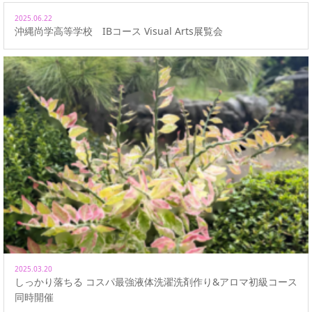
2025.06.22
沖縄尚学高等学校 IBコース Visual Arts展覧会
2025.03.20
しっかり落ちる コスパ最強液体洗濯洗剤作り&アロマ初級コース
同時開催