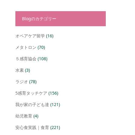
Blogのカテゴリー
オペアケア留学
(16)
メタトロン
(70)
５感育協会
(108)
水素
(3)
ラジオ
(78)
5感育タッチケア
(156)
我が家の子ども達
(121)
幼児教育
(4)
安心食実践｜食育
(221)