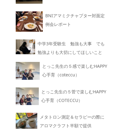
BNIアマミクチャプター対面定
例会レポート
中学3年受験生 勉強も大事 でも
勉強よりも大切にしてほしいこと
とっこ先生の５感で楽しむHAPPY
心手育（coteccu）
とっこ先生の５菅で楽しむHAPPY
心手育（COTECCU）
メタトロン測定＆セラピーの際に
アロマクラフト半額で提供