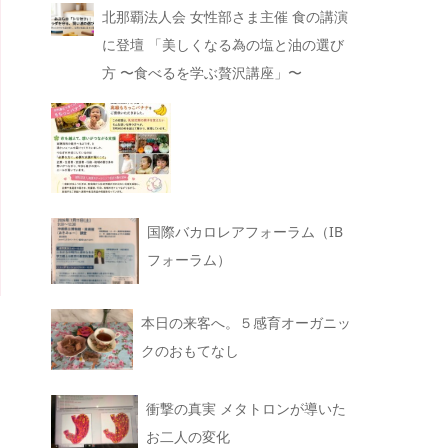
北那覇法人会 女性部さま主催 食の講演
に登壇 「美しくなる為の塩と油の選び
方 〜食べるを学ぶ贅沢講座」〜
国際バカロレアフォーラム（IB
フォーラム）
本日の来客へ。５感育オーガニッ
クのおもてなし
衝撃の真実 メタトロンが導いた
お二人の変化